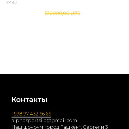
414-Ш
400000,00
UZS
510000,00
UZS
Широкий разнохватный - это эффективный снаряд для развития
грудных, спинных и плечевых мышц. Использование данного грифа
позволяет варьировать хват и придавать разнообразие
тренировкам, способствуя более полному развитию мышц верхней
части тел
Контакты
+998 97 432 66 66
alphasportsila@gmail.com
Наш шоурум город Ташкент, Сергели 3