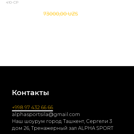
410-СР
72000,00
UZS
73000,00
UZS
Представляем наши новейшие инновации: полиуретановые диски
и гантели с уникальным дизайном и логотип нашей компании.
ДИСКИ доступны в весах 2.5, кг 5 кг , 10 кг, 15 кг, 20 кг
Контакты
+998 97 432 66 66
alphasportsila@gmail.com
Наш шоурум город Ташкент, Сергели 3
дом 26, Тренажерный зал ALPHA SPORT