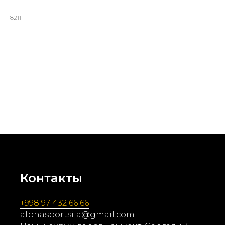
Турник 8211
8211
20066000,00
UZS
Комбинированный тренажёр с СМИТТА, силовой рамой и
турником - популярный в спортзале, обеспечивает разнообразные
упражнения для занимающихся. Производство и продажа в
Ташкенте.
Контакты
+998 97 432 66 66
alphasportsila@gmail.com