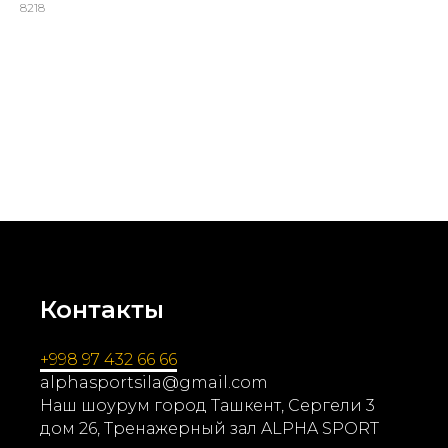
8218
7924000,00
UZS
Эффективный тренажёр для толкания ноги назад — заботьтесь о
физической форме прямо в Ташкенте. Идеальный выбор для
укрепления мышц и улучшения общей выносливости
Контакты
+998 97 432 66 66
alphasportsila@gmail.com
Наш шоурум город Ташкент, Сергели 3
дом 26, Тренажерный зал ALPHA SPORT