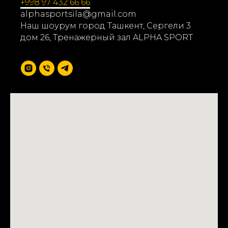
+998 97 432 66 66
alphasportsila@gmail.com
Наш шоурум город Ташкент, Сергели 3
дом 26, Тренажерный зал ALPHA SPORT